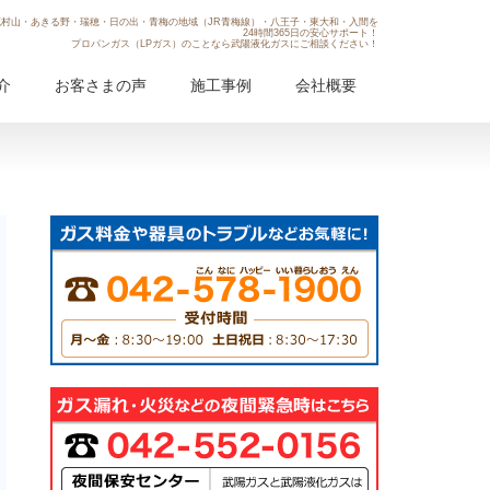
村山・あきる野・瑞穂・日の出・青梅の地域（JR青梅線）・八王子・東大和・入間を
24時間365日の安心サポート！
プロパンガス（LPガス）のことなら武陽液化ガスにご相談ください！
介
お客さまの声
施工事例
会社概要