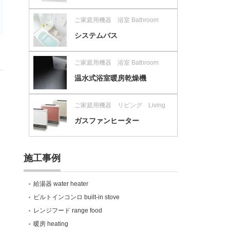
ご家庭用機器 浴室 Bathroom
システムバス
ご家庭用機器 浴室 Bathroom
温水式浴室暖房乾燥機
ご家庭用機器 リビング Living
ガスファンヒーター
施工事例
給湯器 water heater
ビルトインコンロ built-in stove
レンジフード range food
暖房 heating