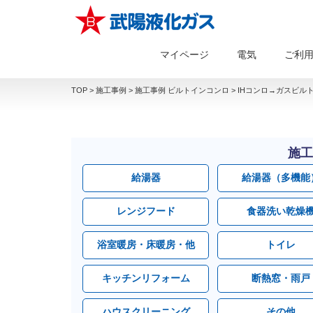
マイページ
電気
ご利
TOP
>
施工事例
>
施工事例 ビルトインコンロ
>
IHコンロ→ガスビルト
施工
給湯器
給湯器（多機能
レンジフード
食器洗い乾燥
浴室暖房・床暖房・他
トイレ
キッチンリフォーム
断熱窓・雨戸
ハウスクリーニング
その他