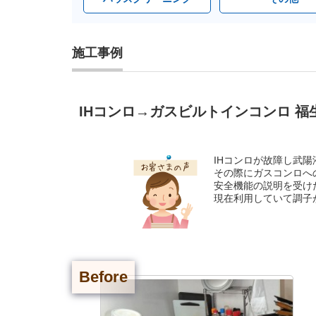
施工事例
IHコンロ→ガスビルトインコンロ 福
IHコンロが故障し武
その際にガスコンロへ
安全機能の説明を受け
現在利用していて調子
Before