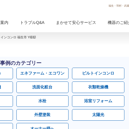
福生・羽村・武蔵
用案内
トラブルQ&A
まかせて安心サービス
機器のご紹
インコンロ 福生市 Y様邸
事例のカテゴリー
）
エネファーム・エコワン
ビルトインコンロ
機
洗面化粧台
衣類乾燥機
水栓
浴室リフォーム
外壁塗装
太陽光
オーナー様へ