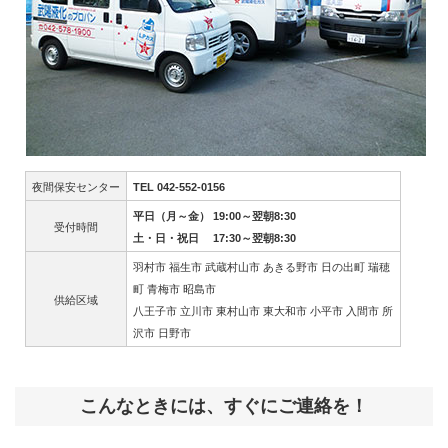
夜間保安センター
TEL 042-552-0156
平日（月～金） 19:00～翌朝8:30
受付時間
土・日・祝日 17:30～翌朝8:30
羽村市 福生市 武蔵村山市 あきる野市 日の出町 瑞穂
町 青梅市 昭島市
供給区域
八王子市 立川市 東村山市 東大和市 小平市 入間市 所
沢市 日野市
こんなときには、すぐにご連絡を！