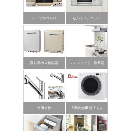
テーブルコンロ
ビルトインコンロ
高効率ガス給湯器
レンジフード・換気扇
台所水栓
衣類乾燥機 乾太くん