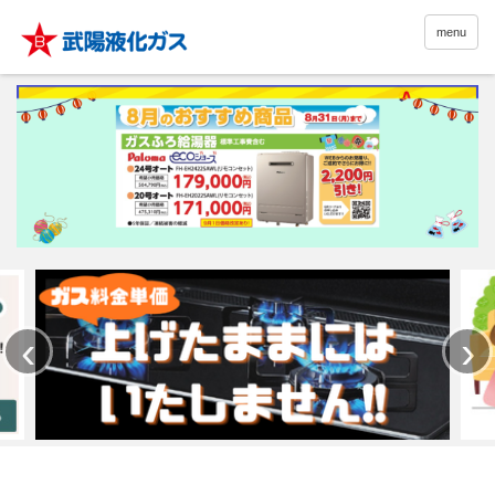
menu
‹
›