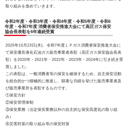
取り組みを進めていきます。
令和2年度・令和3年度・令和4年度・令和5年度・令和6
年度・令和7年度 消費者保安推進大会にて高圧ガス保安
協会長表彰を6年連続受賞
2025年10月23日(木)、令和7年度ＬＰガス消費者保安推進大会に
て保安優良液化石油ガス販売事業者表彰（高圧ガス保安協会長表
彰）を2020年・2021年・2022年・2023年・2024年に引き続き受
賞しました。
この表彰は、一般消費者等の保安を確保するため、自主保安活動
を総合的かつ積極的に推進し、顕著な功績を挙げた販売事業者及
び販売事業所を表彰するものです。
①保安方針
②保安管理体制
③保安業務（法定保安業務以外の自主的な保安高度化の取り組
み）
④災害対策の取り組み等の保安対策