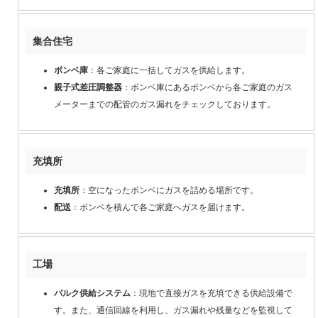
集合住宅
ボンベ庫
：各ご家庭に一括してガスを供給します。
親子式差圧調整器
：ボンベ庫にあるボンベから各ご家庭のガス
メーターまでの配管のガス漏れをチェックしております。
充填所
充填所
：空になったボンベにガスを詰める場所です。
配送
：ボンベを積んで各ご家庭へガスを届けます。
工場
バルク供給システム
：現地で直接ガスを充填できる供給設備で
す。また、通信回線を利用し、ガス漏れや残量などを監視して