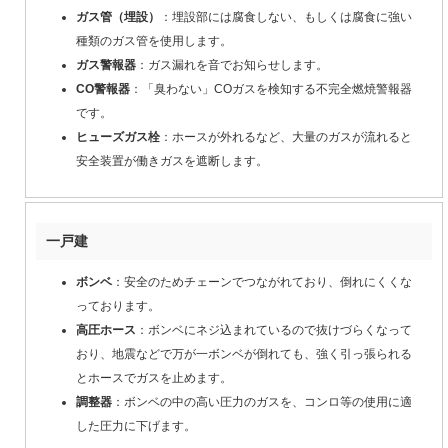
ガス管（埋設）
：埋設部には腐食しない、もしくは腐食に強い
種類のガス管を使用します。
ガス警報器
：ガス漏れを音でお知らせします。
CO警報器
：「臭わない」COガスを検知する不完全燃焼警報器
です。
ヒューズガス栓
：ホースが外れるなど、大量のガスが流れると
安全装置が働きガスを遮断します。
一戸建
ボンベ
：安全のためチェーンでつながれており、倒れにくくな
っております。
高圧ホース
：ボンベにネジ込まれているので抜けづらくなって
おり、地震などで万が一ボンベが倒れても、強く引っ張られる
とホースでガスを止めます。
調整器
：ボンベの中の高い圧力のガスを、コンロ等の使用に適
した圧力に下げます。