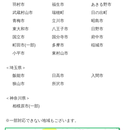
羽村市
福生市
あきる野市
武蔵村山市
瑞穂町
日の出町
青梅市
立川市
昭島市
東大和市
八王子市
日野市
国立市
国分寺市
府中市
町田市(一部)
多摩市
稲城市
小平市
東村山市
＜埼玉県＞
飯能市
日高市
入間市
狭山市
所沢市
＜神奈川県＞
相模原市(一部)
※一部対応できない地域もございます。