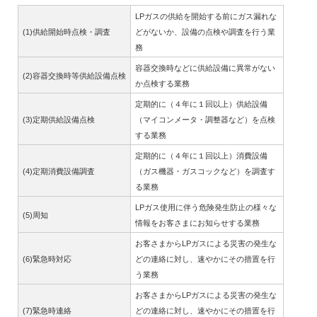
LPガスの供給を開始する前にガス漏れな
(1)供給開始時点検・調査
どがないか、設備の点検や調査を行う業
務
容器交換時などに供給設備に異常がない
(2)容器交換時等供給設備点検
か点検する業務
定期的に（４年に１回以上）供給設備
(3)定期供給設備点検
（マイコンメータ・調整器など）を点検
する業務
定期的に（４年に１回以上）消費設備
(4)定期消費設備調査
（ガス機器・ガスコックなど）を調査す
る業務
LPガス使用に伴う危険発生防止の様々な
(5)周知
情報をお客さまにお知らせする業務
お客さまからLPガスによる災害の発生な
(6)緊急時対応
どの連絡に対し、速やかにその措置を行
う業務
お客さまからLPガスによる災害の発生な
(7)緊急時連絡
どの連絡に対し、速やかにその措置を行