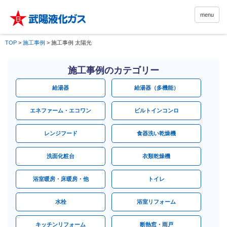
menu
TOP
>
施工事例
>
施工事例 太陽光
施工事例のカテゴリー
給湯器
給湯器（多機能）
エネファーム・エコワン
ビルトインコンロ
レンジフード
食器洗い乾燥機
洗面化粧台
衣類乾燥機
浴室暖房・床暖房・他
トイレ
水栓
浴室リフォーム
キッチンリフォーム
断熱窓・雨戸