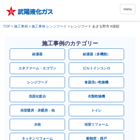
menu
TOP
>
施工事例
>
施工事例 レンジフード
>
レンジフード あきる野市 K様邸
施工事例のカテゴリー
給湯器
給湯器（多機能）
エネファーム・エコワン
ビルトインコンロ
レンジフード
食器洗い乾燥機
洗面化粧台
衣類乾燥機
浴室暖房・床暖房・他
トイレ
水栓
浴室リフォーム
キッチンリフォーム
断熱窓・雨戸