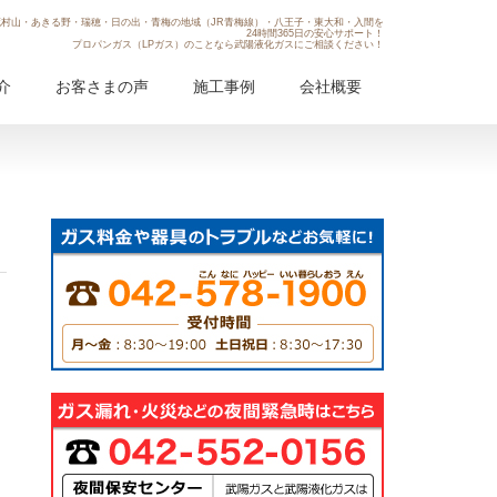
村山・あきる野・瑞穂・日の出・青梅の地域（JR青梅線）・八王子・東大和・入間を
24時間365日の安心サポート！
プロパンガス（LPガス）のことなら武陽液化ガスにご相談ください！
介
お客さまの声
施工事例
会社概要