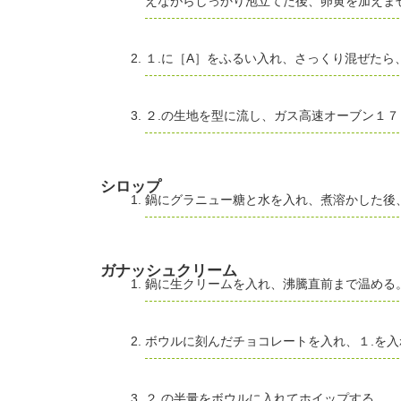
えながらしっかり泡立てた後、卵黄を加えま
１.に［A］をふるい入れ、さっくり混ぜたら
２.の生地を型に流し、ガス高速オーブン１
シロップ
鍋にグラニュー糖と水を入れ、煮溶かした後
ガナッシュクリーム
鍋に生クリームを入れ、沸騰直前まで温める
ボウルに刻んだチョコレートを入れ、１.を
２.の半量をボウルに入れてホイップする。