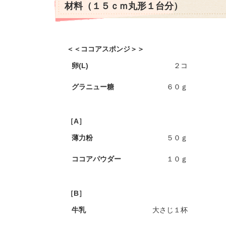
材料（１５ｃｍ丸形１台分）
＜＜ココアスポンジ＞＞
卵(L)
２コ
グラニュー糖
６０ｇ
［A］
薄力粉
５０ｇ
ココアパウダー
１０ｇ
［B］
牛乳
大さじ１杯