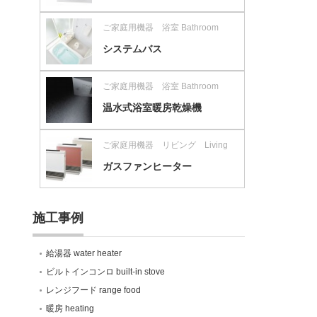
ご家庭用機器 浴室 Bathroom
システムバス
ご家庭用機器 浴室 Bathroom
温水式浴室暖房乾燥機
ご家庭用機器 リビング Living
ガスファンヒーター
施工事例
給湯器 water heater
ビルトインコンロ built-in stove
レンジフード range food
暖房 heating