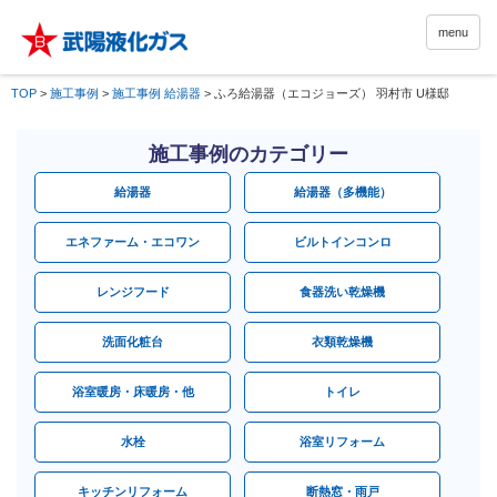
menu
TOP
>
施工事例
>
施工事例 給湯器
>
ふろ給湯器（エコジョーズ） 羽村市 U様邸
施工事例のカテゴリー
給湯器
給湯器（多機能）
エネファーム・エコワン
ビルトインコンロ
レンジフード
食器洗い乾燥機
洗面化粧台
衣類乾燥機
浴室暖房・床暖房・他
トイレ
水栓
浴室リフォーム
キッチンリフォーム
断熱窓・雨戸