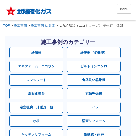
menu
TOP
>
施工事例
>
施工事例 給湯器
>
ふろ給湯器（エコジョーズ） 福生市 H様邸
施工事例のカテゴリー
給湯器
給湯器（多機能）
エネファーム・エコワン
ビルトインコンロ
レンジフード
食器洗い乾燥機
洗面化粧台
衣類乾燥機
浴室暖房・床暖房・他
トイレ
水栓
浴室リフォーム
キッチンリフォーム
断熱窓・雨戸