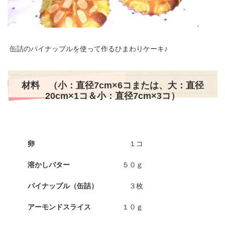
缶詰のパイナップルを使って作るひまわりケーキ♪
材料 （小：直径7cm×6コまたは、大：直径
20cm×1コ＆小：直径7cm×3コ）
卵
１コ
溶かしバター
５０ｇ
パイナップル（缶詰）
３枚
アーモンドスライス
１０ｇ