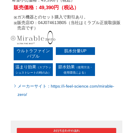
ガス機器とのセット購入で割引あり。
販売店ID：04J074613B05（当社はミラブル正規取扱販
売店です）
ウルトラファイン
肌水分量UP
バブル
温まり効果
節水効果
（スプラッ
（使用方法・
シュストレートの時のみ）
使用環境による）
メーカーサイト：https://i-feel-science.com/mirable-
zero/