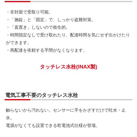
・非対面で受取り可能。
・「施錠」と「固定」で、しっかり盗難対策。
・「直置き」しないので衛生的。
・時間指定なしで受け取れたり、配達時間を気にせず出かけたり
ができます。
・再配達を依頼する手間がなくなります。
タッチレス水栓(INAX製)
電気工事不要のタッチレス水栓
触らないから汚れない。センサーに手をかざすだけで吐水・止
水。
電源がなくても設置できる乾電池式仕様が登場。
超微細な気泡が降りそそぐミラブルplus