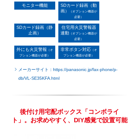
画）
（オプション機器が
必要）
SDカード録画（静
住宅用火災警報器
止画）
連動
（オプション機器が
必要）
外にも火災警報
非常ボタン対応
（オ
（オ
プション機器が必要）
プション機器が必要）
メーカーサイト：https://panasonic.jp/fax-phone/p-
db/VL-SE35KFA.html
後付け用宅配ボックス「コンボライ
ト」。お求めやすく、DIY感覚で設置可能