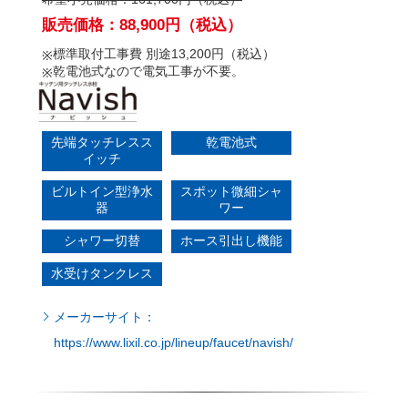
標準取付工事費 別途13,200円（税込）
乾電池式なので電気工事が不要。
先端タッチレスス
乾電池式
イッチ
ビルトイン型浄水
スポット微細シャ
器
ワー
シャワー切替
ホース引出し機能
水受けタンクレス
メーカーサイト：
https://www.lixil.co.jp/lineup/faucet/navish/