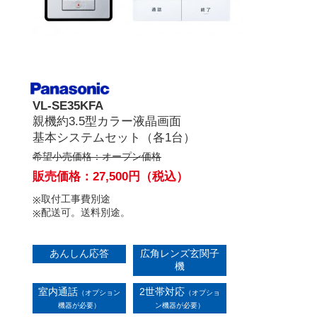
VL-SE35KFA
親機約3.5型カラー液晶画面
基本システムセット（各1台）
希望小売価格：オープン価格
販売価格：27,500円（税込）
取付工事費別途
配送可。送料別途。
あんしん応答
広角レンズ玄関子
機
室内通話
2世帯対応
（オプション
（オプショ
機器が必要）
ン機器が必要）
モニター機能
SDカード録画（動