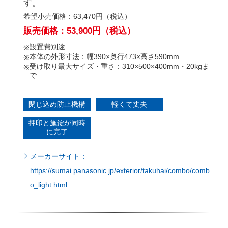
希望小売価格：63,470円（税込）
販売価格：53,900円（税込）
設置費別途
本体の外形寸法：幅390×奥行473×高さ590mm
受け取り最大サイズ・重さ：310×500×400mm・20kgま
で
閉じ込め防止機構
軽くて丈夫
押印と施錠が同時
に完了
メーカーサイト：
https://sumai.panasonic.jp/exterior/takuhai/combo/comb
o_light.html
触らないからキレイ タッチレス水栓