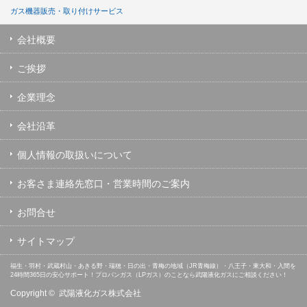
ガス機器販売・取り付けサービス
会社概要
ご挨拶
企業理念
会社沿革
個人情報の取扱いについて
お客さま連絡先窓口・営業時間のご案内
お問合せ
サイトマップ
福生・羽村・武蔵村山・あきる野・瑞穂・日の出・青梅の地域（JR青梅線）・八王子・東大和・入間を
24時間365日の安心サポート！プロパンガス（LPガス）のことなら武陽液化ガスにご相談ください！
Copyright ©
武陽液化ガス株式会社