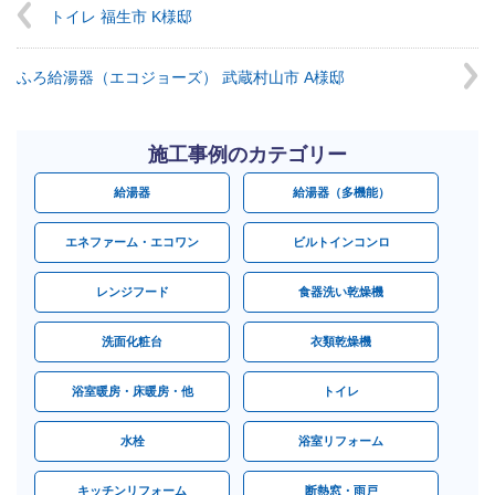
トイレ 福生市 K様邸
ふろ給湯器（エコジョーズ） 武蔵村山市 A様邸
施工事例のカテゴリー
給湯器
給湯器（多機能）
エネファーム・エコワン
ビルトインコンロ
レンジフード
食器洗い乾燥機
洗面化粧台
衣類乾燥機
浴室暖房・床暖房・他
トイレ
水栓
浴室リフォーム
キッチンリフォーム
断熱窓・雨戸