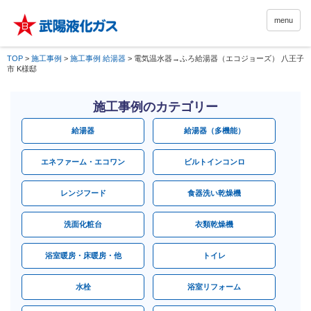
menu
TOP
>
施工事例
>
施工事例 給湯器
>
電気温水器→ふろ給湯器（エコジョーズ） 八王子
市 K様邸
施工事例のカテゴリー
給湯器
給湯器（多機能）
エネファーム・エコワン
ビルトインコンロ
レンジフード
食器洗い乾燥機
洗面化粧台
衣類乾燥機
浴室暖房・床暖房・他
トイレ
水栓
浴室リフォーム