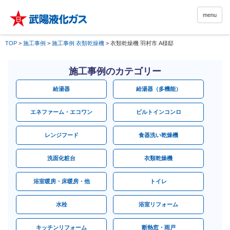
menu
TOP
>
施工事例
>
施工事例 衣類乾燥機
>
衣類乾燥機 羽村市 A様邸
施工事例のカテゴリー
給湯器
給湯器（多機能）
エネファーム・エコワン
ビルトインコンロ
レンジフード
食器洗い乾燥機
洗面化粧台
衣類乾燥機
浴室暖房・床暖房・他
トイレ
水栓
浴室リフォーム
キッチンリフォーム
断熱窓・雨戸