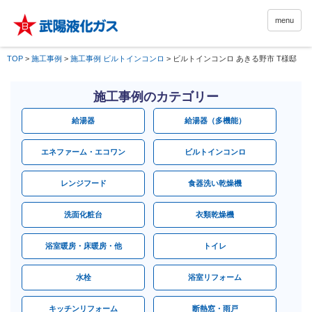
menu
TOP
>
施工事例
>
施工事例 ビルトインコンロ
>
ビルトインコンロ あきる野市 T様邸
施工事例のカテゴリー
給湯器
給湯器（多機能）
エネファーム・エコワン
ビルトインコンロ
レンジフード
食器洗い乾燥機
洗面化粧台
衣類乾燥機
浴室暖房・床暖房・他
トイレ
水栓
浴室リフォーム
キッチンリフォーム
断熱窓・雨戸