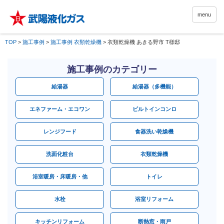
menu
TOP
>
施工事例
>
施工事例 衣類乾燥機
>
衣類乾燥機 あきる野市 T様邸
施工事例のカテゴリー
給湯器
給湯器（多機能）
エネファーム・エコワン
ビルトインコンロ
レンジフード
食器洗い乾燥機
洗面化粧台
衣類乾燥機
浴室暖房・床暖房・他
トイレ
水栓
浴室リフォーム
キッチンリフォーム
断熱窓・雨戸