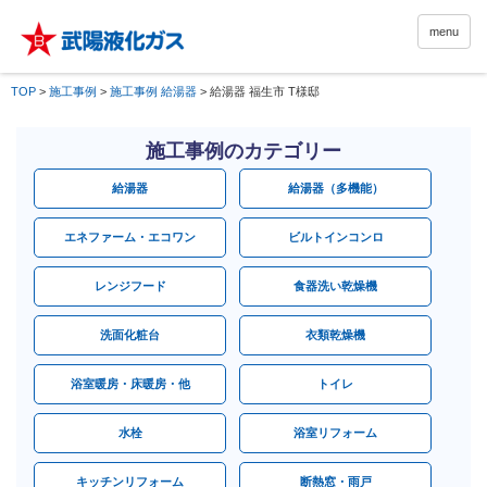
menu
TOP
>
施工事例
>
施工事例 給湯器
>
給湯器 福生市 T様邸
施工事例のカテゴリー
給湯器
給湯器（多機能）
エネファーム・エコワン
ビルトインコンロ
レンジフード
食器洗い乾燥機
洗面化粧台
衣類乾燥機
浴室暖房・床暖房・他
トイレ
水栓
浴室リフォーム
キッチンリフォーム
断熱窓・雨戸