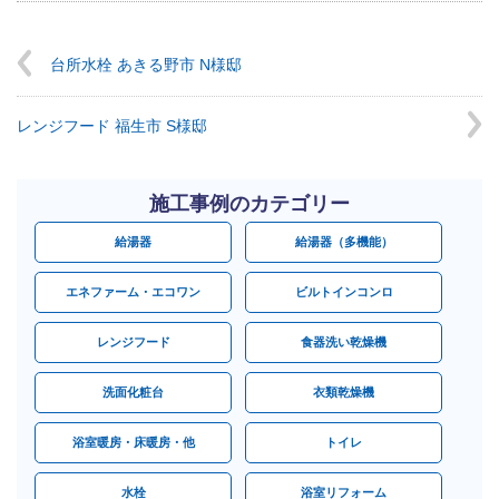
台所水栓 あきる野市 N様邸
レンジフード 福生市 S様邸
施工事例のカテゴリー
給湯器
給湯器（多機能）
エネファーム・エコワン
ビルトインコンロ
レンジフード
食器洗い乾燥機
洗面化粧台
衣類乾燥機
浴室暖房・床暖房・他
トイレ
水栓
浴室リフォーム