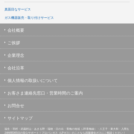
真面目なサービス
ガス機器販売・取り付けサービス
会社概要
ご挨拶
企業理念
会社沿革
個人情報の取扱いについて
お客さま連絡先窓口・営業時間のご案内
お問合せ
サイトマップ
福生・羽村・武蔵村山・あきる野・瑞穂・日の出・青梅の地域（JR青梅線）・八王子・東大和・入間を
24時間365日の安心サポート！プロパンガス（LPガス）のことなら武陽液化ガスにご相談ください！