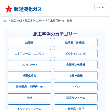
menu
TOP
>
施工事例
>
施工事例 水栓
>
浴室水栓 羽村市 T様邸
施工事例のカテゴリー
給湯器
給湯器（多機能）
エネファーム・エコワン
ビルトインコンロ
レンジフード
食器洗い乾燥機
洗面化粧台
衣類乾燥機
浴室暖房・床暖房・他
トイレ
水栓
浴室リフォーム
キッチンリフォーム
断熱窓・雨戸