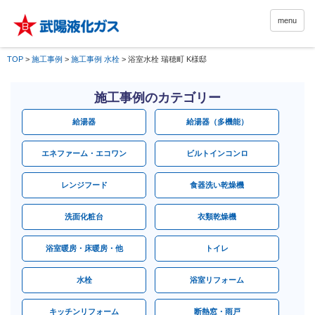
menu
TOP
>
施工事例
>
施工事例 水栓
>
浴室水栓 瑞穂町 K様邸
施工事例のカテゴリー
給湯器
給湯器（多機能）
エネファーム・エコワン
ビルトインコンロ
レンジフード
食器洗い乾燥機
洗面化粧台
衣類乾燥機
浴室暖房・床暖房・他
トイレ
水栓
浴室リフォーム
キッチンリフォーム
断熱窓・雨戸