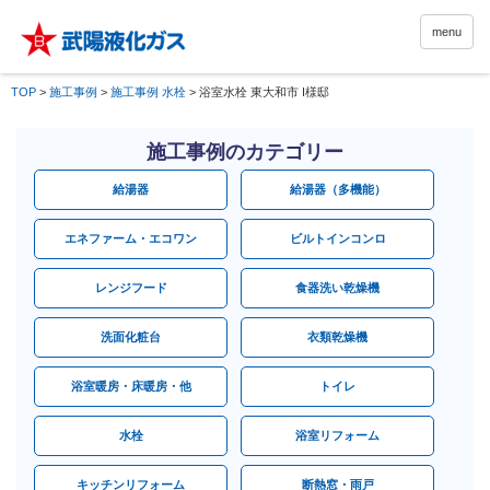
menu
TOP
>
施工事例
>
施工事例 水栓
>
浴室水栓 東大和市 I様邸
施工事例のカテゴリー
給湯器
給湯器（多機能）
エネファーム・エコワン
ビルトインコンロ
レンジフード
食器洗い乾燥機
洗面化粧台
衣類乾燥機
浴室暖房・床暖房・他
トイレ
水栓
浴室リフォーム
キッチンリフォーム
断熱窓・雨戸