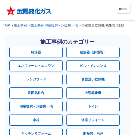
menu
TOP
>
施工事例
>
施工事例 浴室暖房・床暖房・他
>
浴室暖房乾燥機 福生市 I様邸
施工事例のカテゴリー
給湯器
給湯器（多機能）
エネファーム・エコワン
ビルトインコンロ
レンジフード
食器洗い乾燥機
洗面化粧台
衣類乾燥機
浴室暖房・床暖房・他
トイレ
水栓
浴室リフォーム
キッチンリフォーム
断熱窓・雨戸