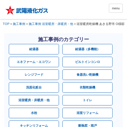
menu
TOP
>
施工事例
>
施工事例 浴室暖房・床暖房・他
>
浴室暖房乾燥機 あきる野市 O様邸
施工事例のカテゴリー
給湯器
給湯器（多機能）
エネファーム・エコワン
ビルトインコンロ
レンジフード
食器洗い乾燥機
洗面化粧台
衣類乾燥機
浴室暖房・床暖房・他
トイレ
水栓
浴室リフォーム
キッチンリフォーム
断熱窓・雨戸