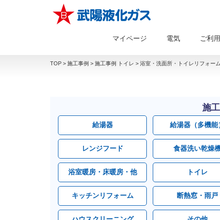
マイページ
電気
ご利
TOP
>
施工事例
>
施工事例 トイレ
>
浴室・洗面所・トイレリフォーム
施工
給湯器
給湯器（多機能
レンジフード
食器洗い乾燥
浴室暖房・床暖房・他
トイレ
キッチンリフォーム
断熱窓・雨戸
ハウスクリーニング
その他