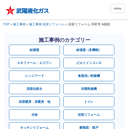
menu
TOP
>
施工事例
>
施工事例 浴室リフォーム
>
浴室リフォーム 羽村市 A様邸
施工事例のカテゴリー
給湯器
給湯器（多機能）
エネファーム・エコワン
ビルトインコンロ
レンジフード
食器洗い乾燥機
洗面化粧台
衣類乾燥機
浴室暖房・床暖房・他
トイレ
水栓
浴室リフォーム
キッチンリフォーム
断熱窓・雨戸