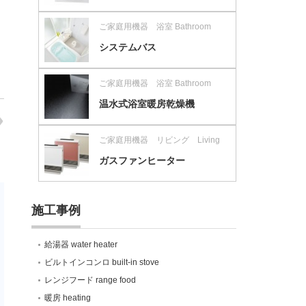
ご家庭用機器 浴室 Bathroom
システムバス
ご家庭用機器 浴室 Bathroom
温水式浴室暖房乾燥機
ご家庭用機器 リビング Living
ガスファンヒーター
施工事例
給湯器 water heater
ビルトインコンロ built-in stove
レンジフード range food
暖房 heating