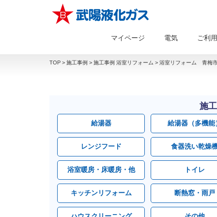
マイページ
電気
ご利
TOP
>
施工事例
>
施工事例 浴室リフォーム
>
浴室リフォーム 青梅市
施工
給湯器
給湯器（多機能
レンジフード
食器洗い乾燥
浴室暖房・床暖房・他
トイレ
キッチンリフォーム
断熱窓・雨戸
ハウスクリーニング
その他