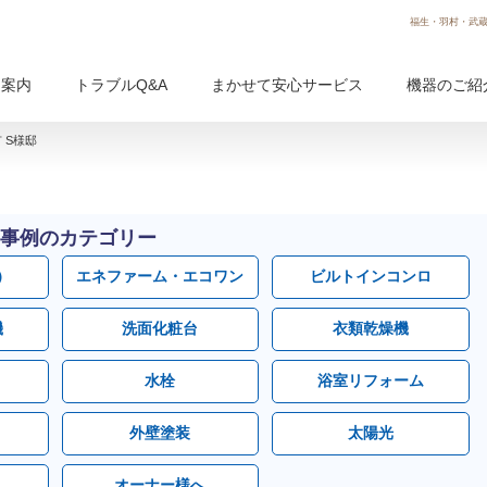
福生・羽村・武蔵
用案内
トラブルQ&A
まかせて安心サービス
機器のご紹
 S様邸
事例のカテゴリー
）
エネファーム・エコワン
ビルトインコンロ
機
洗面化粧台
衣類乾燥機
水栓
浴室リフォーム
外壁塗装
太陽光
オーナー様へ