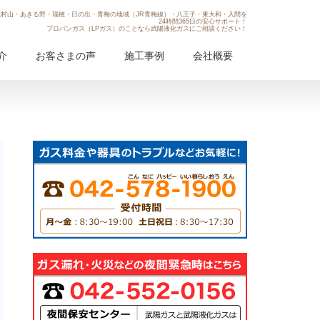
村山・あきる野・瑞穂・日の出・青梅の地域（JR青梅線）・八王子・東大和・入間を
24時間365日の安心サポート！
プロパンガス（LPガス）のことなら武陽液化ガスにご相談ください！
介
お客さまの声
施工事例
会社概要