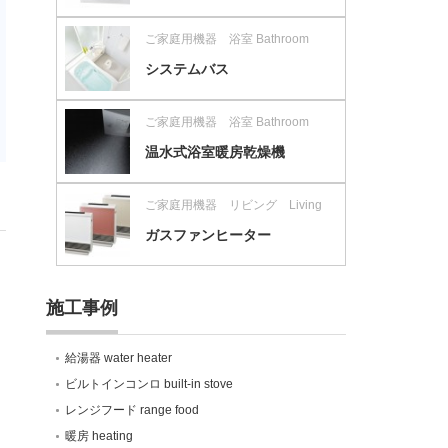
ご家庭用機器 浴室 Bathroom
システムバス
ご家庭用機器 浴室 Bathroom
温水式浴室暖房乾燥機
ご家庭用機器 リビング Living
ガスファンヒーター
施工事例
給湯器 water heater
ビルトインコンロ built-in stove
レンジフード range food
暖房 heating