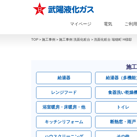
マイページ
電気
ご利
TOP
>
施工事例
>
施工事例 洗面化粧台
>
洗面化粧台 瑞穂町 H様邸
施工
給湯器
給湯器（多機能
レンジフード
食器洗い乾燥
浴室暖房・床暖房・他
トイレ
キッチンリフォーム
断熱窓・雨戸
ハウスクリーニング
その他