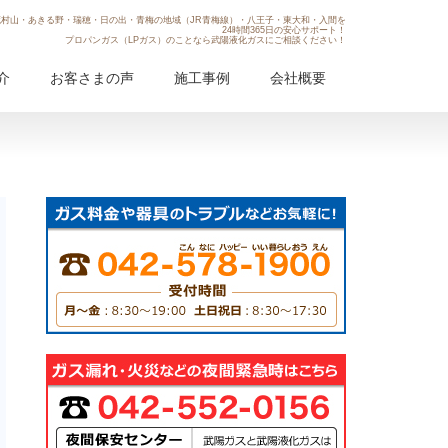
村山・あきる野・瑞穂・日の出・青梅の地域（JR青梅線）・八王子・東大和・入間を
24時間365日の安心サポート！
プロパンガス（LPガス）のことなら武陽液化ガスにご相談ください！
介
お客さまの声
施工事例
会社概要