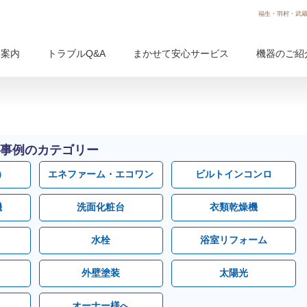
福生・羽村・武蔵
用案内
トラブルQ&A
まかせて安心サービス
機器のご紹
事例のカテゴリー
）
エネファーム・エコワン
ビルトインコンロ
機
洗面化粧台
衣類乾燥機
水栓
浴室リフォーム
外壁塗装
太陽光
オーナー様へ