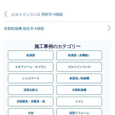
ビルトインコンロ 羽村市 H様邸
衣類乾燥機 福生市 K様邸
施工事例のカテゴリー
給湯器
給湯器（多機能）
エネファーム・エコワン
ビルトインコンロ
レンジフード
食器洗い乾燥機
洗面化粧台
衣類乾燥機
浴室暖房・床暖房・他
トイレ
水栓
浴室リフォーム