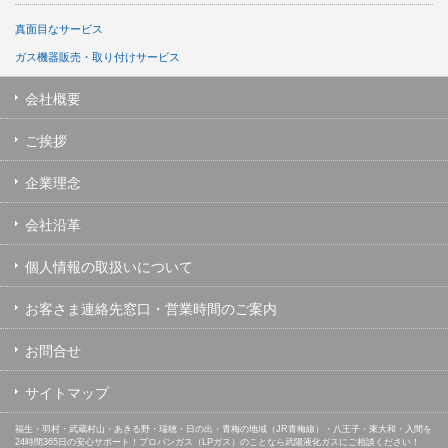
真面目なサービス
ガス機器販売・取り付けサービス
会社概要
ご挨拶
企業理念
会社沿革
個人情報の取扱いについて
お客さま連絡先窓口・営業時間のご案内
お問合せ
サイトマップ
福生・羽村・武蔵村山・あきる野・瑞穂・日の出・青梅の地域（JR青梅線）・八王子・東大和・入間を
24時間365日の安心サポート！プロパンガス（LPガス）のことなら武陽液化ガスにご相談ください！