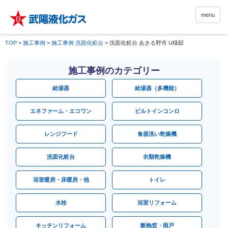
menu
TOP
>
施工事例
>
施工事例 洗面化粧台
>
洗面化粧台 あきる野市 U様邸
施工事例のカテゴリー
給湯器
給湯器（多機能）
エネファーム・エコワン
ビルトインコンロ
レンジフード
食器洗い乾燥機
洗面化粧台
衣類乾燥機
浴室暖房・床暖房・他
トイレ
水栓
浴室リフォーム
キッチンリフォーム
断熱窓・雨戸