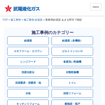
menu
TOP
>
施工事例
>
施工事例 給湯器
>
業務用給湯器 あきる野市 T様邸
施工事例のカテゴリー
給湯器
給湯器（多機能）
エネファーム・エコワン
ビルトインコンロ
レンジフード
食器洗い乾燥機
洗面化粧台
衣類乾燥機
浴室暖房・床暖房・他
トイレ
水栓
浴室リフォーム
キッチンリフォーム
断熱窓・雨戸