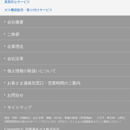
真面目なサービス
ガス機器販売・取り付けサービス
会社概要
ご挨拶
企業理念
会社沿革
個人情報の取扱いについて
お客さま連絡先窓口・営業時間のご案内
お問合せ
サイトマップ
福生・羽村・武蔵村山・あきる野・瑞穂・日の出・青梅の地域（JR青梅線）・八王子・東大和・入間を
24時間365日の安心サポート！プロパンガス（LPガス）のことなら武陽液化ガスにご相談ください！
Copyright ©
武陽液化ガス株式会社