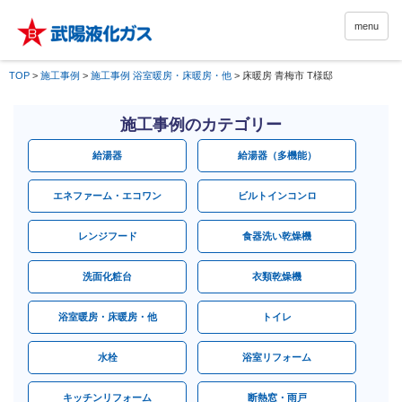
menu
TOP
>
施工事例
>
施工事例 浴室暖房・床暖房・他
>
床暖房 青梅市 T様邸
施工事例のカテゴリー
給湯器
給湯器（多機能）
エネファーム・エコワン
ビルトインコンロ
レンジフード
食器洗い乾燥機
洗面化粧台
衣類乾燥機
浴室暖房・床暖房・他
トイレ
水栓
浴室リフォーム
キッチンリフォーム
断熱窓・雨戸