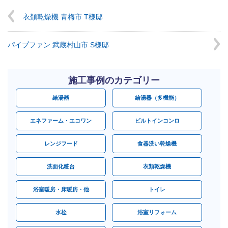
衣類乾燥機 青梅市 T様邸
パイプファン 武蔵村山市 S様邸
施工事例のカテゴリー
給湯器
給湯器（多機能）
エネファーム・エコワン
ビルトインコンロ
レンジフード
食器洗い乾燥機
洗面化粧台
衣類乾燥機
浴室暖房・床暖房・他
トイレ
水栓
浴室リフォーム