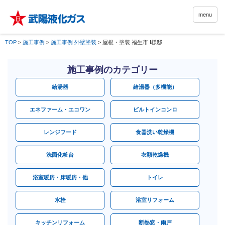
menu
TOP
>
施工事例
>
施工事例 外壁塗装
>
屋根・塗装 福生市 I様邸
施工事例のカテゴリー
給湯器
給湯器（多機能）
エネファーム・エコワン
ビルトインコンロ
レンジフード
食器洗い乾燥機
洗面化粧台
衣類乾燥機
浴室暖房・床暖房・他
トイレ
水栓
浴室リフォーム
キッチンリフォーム
断熱窓・雨戸