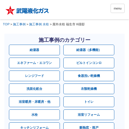
menu
TOP
>
施工事例
>
施工事例 水栓
>
屋外水栓 福生市 K様邸
施工事例のカテゴリー
給湯器
給湯器（多機能）
エネファーム・エコワン
ビルトインコンロ
レンジフード
食器洗い乾燥機
洗面化粧台
衣類乾燥機
浴室暖房・床暖房・他
トイレ
水栓
浴室リフォーム
キッチンリフォーム
断熱窓・雨戸