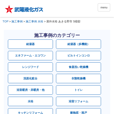
menu
TOP
>
施工事例
>
施工事例 水栓
>
屋外水栓 あきる野市 S様邸
施工事例のカテゴリー
給湯器
給湯器（多機能）
エネファーム・エコワン
ビルトインコンロ
レンジフード
食器洗い乾燥機
洗面化粧台
衣類乾燥機
浴室暖房・床暖房・他
トイレ
水栓
浴室リフォーム
キッチンリフォーム
断熱窓・雨戸