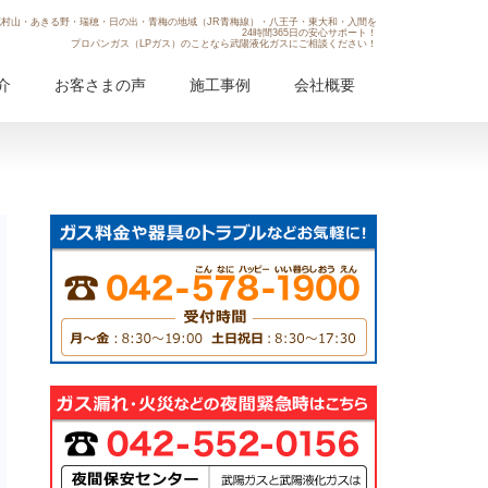
村山・あきる野・瑞穂・日の出・青梅の地域（JR青梅線）・八王子・東大和・入間を
24時間365日の安心サポート！
プロパンガス（LPガス）のことなら武陽液化ガスにご相談ください！
介
お客さまの声
施工事例
会社概要