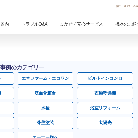
福生・羽村・武蔵
用案内
トラブルQ&A
まかせて安心サービス
機器のご紹
事例のカテゴリー
）
エネファーム・エコワン
ビルトインコンロ
機
洗面化粧台
衣類乾燥機
水栓
浴室リフォーム
外壁塗装
太陽光
オーナー様へ