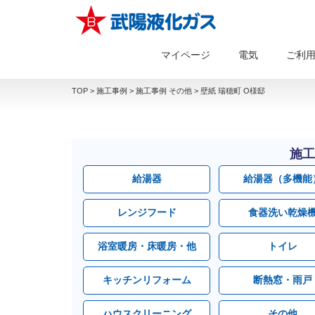
マイページ
電気
ご利
TOP
>
施工事例
>
施工事例 その他
>
壁紙 瑞穂町 O様邸
施工
給湯器
給湯器（多機能
レンジフード
食器洗い乾燥
浴室暖房・床暖房・他
トイレ
キッチンリフォーム
断熱窓・雨戸
ハウスクリーニング
その他