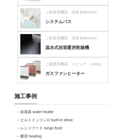
ご家庭用機器 浴室 Bathroom
システムバス
ご家庭用機器 浴室 Bathroom
温水式浴室暖房乾燥機
ご家庭用機器 リビング Living
ガスファンヒーター
施工事例
給湯器 water heater
ビルトインコンロ built-in stove
レンジフード range food
暖房 heating