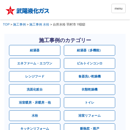
menu
TOP
>
施工事例
>
施工事例 水栓
>
台所水栓 羽村市 Y様邸
施工事例のカテゴリー
給湯器
給湯器（多機能）
エネファーム・エコワン
ビルトインコンロ
レンジフード
食器洗い乾燥機
洗面化粧台
衣類乾燥機
浴室暖房・床暖房・他
トイレ
水栓
浴室リフォーム
キッチンリフォーム
断熱窓・雨戸