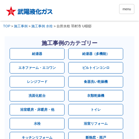
menu
TOP
>
施工事例
>
施工事例 水栓
>
台所水栓 羽村市 U様邸
施工事例のカテゴリー
給湯器
給湯器（多機能）
エネファーム・エコワン
ビルトインコンロ
レンジフード
食器洗い乾燥機
洗面化粧台
衣類乾燥機
浴室暖房・床暖房・他
トイレ
水栓
浴室リフォーム
キッチンリフォーム
断熱窓・雨戸