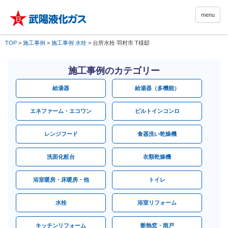
menu
TOP
>
施工事例
>
施工事例 水栓
>
台所水栓 羽村市 T様邸
施工事例のカテゴリー
給湯器
給湯器（多機能）
エネファーム・エコワン
ビルトインコンロ
レンジフード
食器洗い乾燥機
洗面化粧台
衣類乾燥機
浴室暖房・床暖房・他
トイレ
水栓
浴室リフォーム
キッチンリフォーム
断熱窓・雨戸