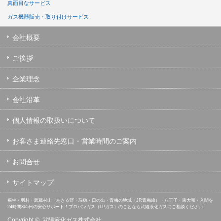
真面目なサービス
ガス機器販売・取り付けサービス
会社概要
ご挨拶
企業理念
会社沿革
個人情報の取扱いについて
お客さま連絡先窓口・営業時間のご案内
お問合せ
サイトマップ
福生・羽村・武蔵村山・あきる野・瑞穂・日の出・青梅の地域（JR青梅線）・八王子・東大和・入間を
24時間365日の安心サポート！プロパンガス（LPガス）のことなら武陽液化ガスにご相談ください！
Copyright ©
武陽液化ガス株式会社