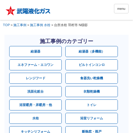
menu
TOP
>
施工事例
>
施工事例 水栓
>
台所水栓 羽村市 N様邸
施工事例のカテゴリー
給湯器
給湯器（多機能）
エネファーム・エコワン
ビルトインコンロ
レンジフード
食器洗い乾燥機
洗面化粧台
衣類乾燥機
浴室暖房・床暖房・他
トイレ
水栓
浴室リフォーム
キッチンリフォーム
断熱窓・雨戸