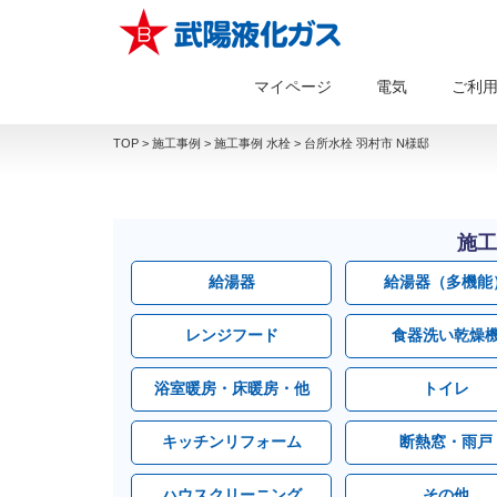
マイページ
電気
ご利
TOP
>
施工事例
>
施工事例 水栓
>
台所水栓 羽村市 N様邸
施工
給湯器
給湯器（多機能
レンジフード
食器洗い乾燥
浴室暖房・床暖房・他
トイレ
キッチンリフォーム
断熱窓・雨戸
ハウスクリーニング
その他