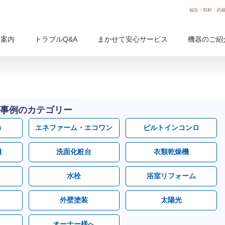
福生・羽村・武蔵
用案内
トラブルQ&A
まかせて安心サービス
機器のご紹
事例のカテゴリー
）
エネファーム・エコワン
ビルトインコンロ
機
洗面化粧台
衣類乾燥機
水栓
浴室リフォーム
外壁塗装
太陽光
オーナー様へ