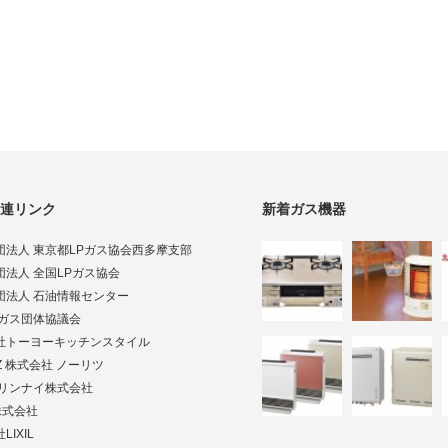
連リンク
新着ガス機器
団法人 東京都LPガス協会西多摩支部
団法人 全国LPガス協会
団法人 石油情報センター
Pガス団体協議会
社トーヨーキッチンスタイル
TZ 株式会社 ノーリツ
ai リンナイ株式会社
株式会社
LIXIL