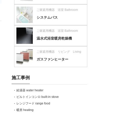
ご家庭用機器 浴室 Bathroom
システムバス
ご家庭用機器 浴室 Bathroom
温水式浴室暖房乾燥機
ご家庭用機器 リビング Living
ガスファンヒーター
施工事例
給湯器 water heater
ビルトインコンロ built-in stove
レンジフード range food
暖房 heating