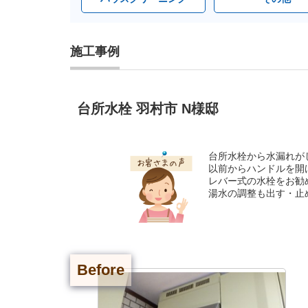
施工事例
台所水栓 羽村市 N様邸
台所水栓から水漏れが
以前からハンドルを開
レバー式の水栓をお勧
湯水の調整も出す・止
Before