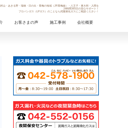
村山・あきる野・瑞穂・日の出・青梅の地域（JR青梅線）・八王子・東大和・入間を
24時間365日の安心サポート！
プロパンガス（LPガス）のことなら武陽液化ガスにご相談ください！
介
お客さまの声
施工事例
会社概要