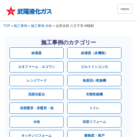
menu
TOP
>
施工事例
>
施工事例 水栓
>
台所水栓 八王子市 M様邸
施工事例のカテゴリー
給湯器
給湯器（多機能）
エネファーム・エコワン
ビルトインコンロ
レンジフード
食器洗い乾燥機
洗面化粧台
衣類乾燥機
浴室暖房・床暖房・他
トイレ
水栓
浴室リフォーム
キッチンリフォーム
断熱窓・雨戸