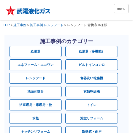
menu
TOP
>
施工事例
>
施工事例 レンジフード
>
レンジフード 青梅市 K様邸
施工事例のカテゴリー
給湯器
給湯器（多機能）
エネファーム・エコワン
ビルトインコンロ
レンジフード
食器洗い乾燥機
洗面化粧台
衣類乾燥機
浴室暖房・床暖房・他
トイレ
水栓
浴室リフォーム
キッチンリフォーム
断熱窓・雨戸