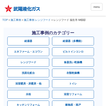
menu
TOP
>
施工事例
>
施工事例 レンジフード
>
レンジフード 福生市 M様邸
施工事例のカテゴリー
給湯器
給湯器（多機能）
エネファーム・エコワン
ビルトインコンロ
レンジフード
食器洗い乾燥機
洗面化粧台
衣類乾燥機
浴室暖房・床暖房・他
トイレ
水栓
浴室リフォーム
キッチンリフォーム
断熱窓・雨戸