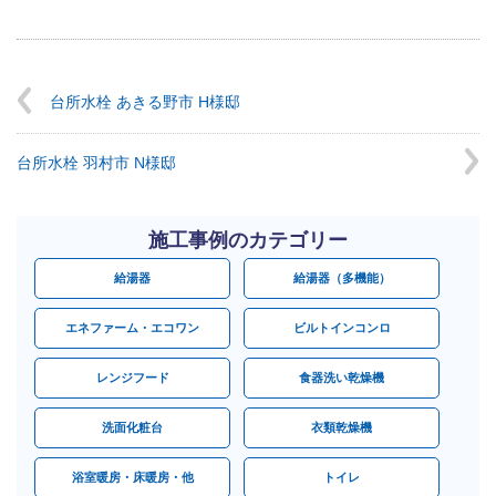
台所水栓 あきる野市 H様邸
台所水栓 羽村市 N様邸
施工事例のカテゴリー
給湯器
給湯器（多機能）
エネファーム・エコワン
ビルトインコンロ
レンジフード
食器洗い乾燥機
洗面化粧台
衣類乾燥機
浴室暖房・床暖房・他
トイレ