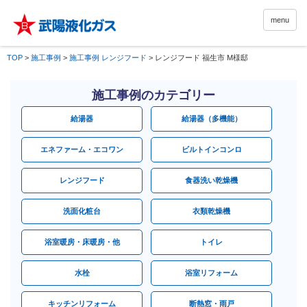
menu
TOP
>
施工事例
>
施工事例 レンジフード
>
レンジフード 福生市 M様邸
施工事例のカテゴリー
給湯器
給湯器（多機能）
エネファーム・エコワン
ビルトインコンロ
レンジフード
食器洗い乾燥機
洗面化粧台
衣類乾燥機
浴室暖房・床暖房・他
トイレ
水栓
浴室リフォーム
キッチンリフォーム
断熱窓・雨戸