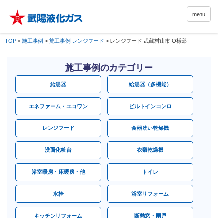
menu
TOP
>
施工事例
>
施工事例 レンジフード
>
レンジフード 武蔵村山市 O様邸
施工事例のカテゴリー
給湯器
給湯器（多機能）
エネファーム・エコワン
ビルトインコンロ
レンジフード
食器洗い乾燥機
洗面化粧台
衣類乾燥機
浴室暖房・床暖房・他
トイレ
水栓
浴室リフォーム
キッチンリフォーム
断熱窓・雨戸