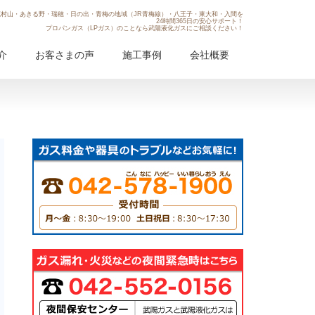
村山・あきる野・瑞穂・日の出・青梅の地域（JR青梅線）・八王子・東大和・入間を
24時間365日の安心サポート！
プロパンガス（LPガス）のことなら武陽液化ガスにご相談ください！
介
お客さまの声
施工事例
会社概要