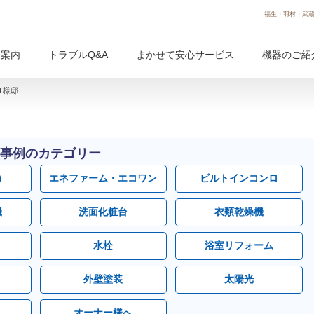
福生・羽村・武蔵
用案内
トラブルQ&A
まかせて安心サービス
機器のご紹
T様邸
事例のカテゴリー
）
エネファーム・エコワン
ビルトインコンロ
機
洗面化粧台
衣類乾燥機
水栓
浴室リフォーム
外壁塗装
太陽光
オーナー様へ