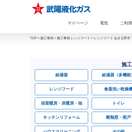
マイページ
電気
ご利
TOP
>
施工事例
>
施工事例 レンジフード
>
レンジフード あきる野市 
施工
給湯器
給湯器（多機能
レンジフード
食器洗い乾燥
浴室暖房・床暖房・他
トイレ
キッチンリフォーム
断熱窓・雨戸
ハウスクリーニング
その他