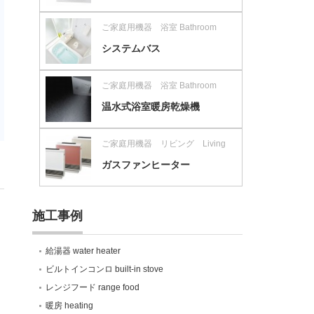
ご家庭用機器 浴室 Bathroom
システムバス
ご家庭用機器 浴室 Bathroom
温水式浴室暖房乾燥機
ご家庭用機器 リビング Living
ガスファンヒーター
施工事例
給湯器 water heater
ビルトインコンロ built-in stove
レンジフード range food
暖房 heating