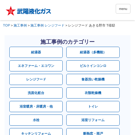
menu
TOP
>
施工事例
>
施工事例 レンジフード
>
レンジフード あきる野市 T様邸
施工事例のカテゴリー
給湯器
給湯器（多機能）
エネファーム・エコワン
ビルトインコンロ
レンジフード
食器洗い乾燥機
洗面化粧台
衣類乾燥機
浴室暖房・床暖房・他
トイレ
水栓
浴室リフォーム
キッチンリフォーム
断熱窓・雨戸