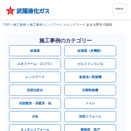
menu
TOP
>
施工事例
>
施工事例 レンジフード
>
レンジフード あきる野市 O様邸
施工事例のカテゴリー
給湯器
給湯器（多機能）
エネファーム・エコワン
ビルトインコンロ
レンジフード
食器洗い乾燥機
洗面化粧台
衣類乾燥機
浴室暖房・床暖房・他
トイレ
水栓
浴室リフォーム
キッチンリフォーム
断熱窓・雨戸