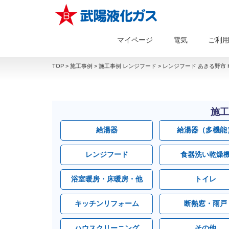
マイページ
電気
ご利
TOP
>
施工事例
>
施工事例 レンジフード
>
レンジフード あきる野市 
施工
給湯器
給湯器（多機能
レンジフード
食器洗い乾燥
浴室暖房・床暖房・他
トイレ
キッチンリフォーム
断熱窓・雨戸
ハウスクリーニング
その他