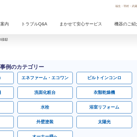
福生・羽村・武蔵
用案内
トラブルQ&A
まかせて安心サービス
機器のご紹
K様邸
事例のカテゴリー
）
エネファーム・エコワン
ビルトインコンロ
機
洗面化粧台
衣類乾燥機
水栓
浴室リフォーム
外壁塗装
太陽光
オーナー様へ