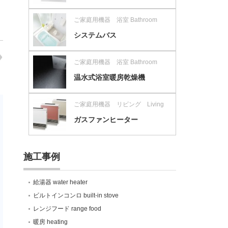
ご家庭用機器 浴室 Bathroom
システムバス
ご家庭用機器 浴室 Bathroom
温水式浴室暖房乾燥機
ご家庭用機器 リビング Living
ガスファンヒーター
施工事例
給湯器 water heater
ビルトインコンロ built-in stove
レンジフード range food
暖房 heating