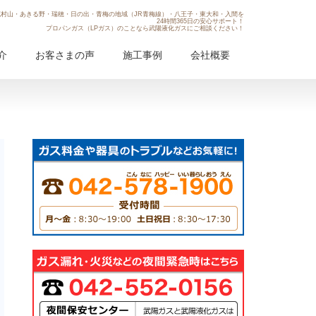
村山・あきる野・瑞穂・日の出・青梅の地域（JR青梅線）・八王子・東大和・入間を
24時間365日の安心サポート！
プロパンガス（LPガス）のことなら武陽液化ガスにご相談ください！
介
お客さまの声
施工事例
会社概要