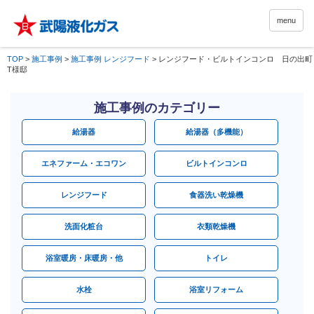
menu
TOP
>
施工事例
>
施工事例 レンジフード
>
レンジフード・ビルトインコンロ 日の出町
T様邸
施工事例のカテゴリー
給湯器
給湯器（多機能）
エネファーム・エコワン
ビルトインコンロ
レンジフード
食器洗い乾燥機
洗面化粧台
衣類乾燥機
浴室暖房・床暖房・他
トイレ
水栓
浴室リフォーム