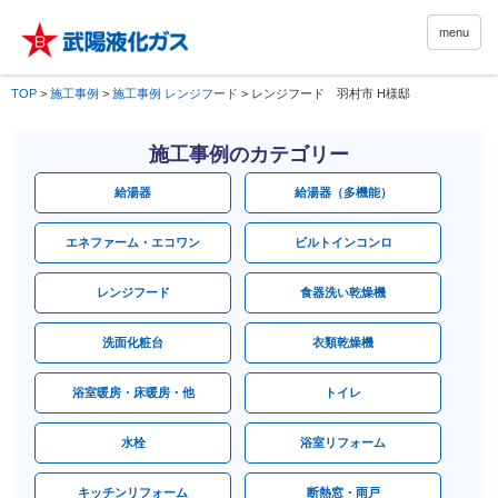
menu
TOP
>
施工事例
>
施工事例 レンジフード
>
レンジフード 羽村市 H様邸
施工事例のカテゴリー
給湯器
給湯器（多機能）
エネファーム・エコワン
ビルトインコンロ
レンジフード
食器洗い乾燥機
洗面化粧台
衣類乾燥機
浴室暖房・床暖房・他
トイレ
水栓
浴室リフォーム
キッチンリフォーム
断熱窓・雨戸