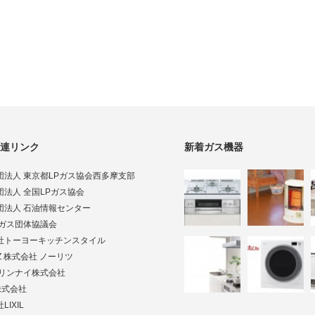
連リンク
新着ガス機器
団法人 東京都LPガス協会西多摩支部
団法人 全国LPガス協会
団法人 石油情報センター
Pガス団体協議会
社トーヨーキッチンスタイル
TZ 株式会社 ノーリツ
ai リンナイ株式会社
株式会社
LIXIL