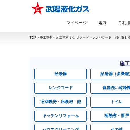
マイページ
電気
ご利
TOP
>
施工事例
>
施工事例 レンジフード
>
レンジフード 羽村市 H
施工
給湯器
給湯器（多機能
レンジフード
食器洗い乾燥
浴室暖房・床暖房・他
トイレ
キッチンリフォーム
断熱窓・雨戸
ハウスクリーニング
その他