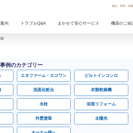
福生・羽村・武蔵
用案内
トラブルQ&A
まかせて安心サービス
機器のご紹
様邸
事例のカテゴリー
）
エネファーム・エコワン
ビルトインコンロ
機
洗面化粧台
衣類乾燥機
水栓
浴室リフォーム
外壁塗装
太陽光
オーナー様へ