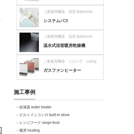
ご家庭用機器 浴室 Bathroom
システムバス
ご家庭用機器 浴室 Bathroom
温水式浴室暖房乾燥機
ご家庭用機器 リビング Living
ガスファンヒーター
施工事例
給湯器 water heater
ビルトインコンロ built-in stove
レンジフード range food
暖房 heating