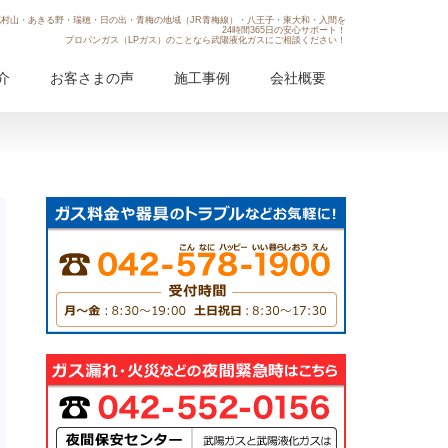
村山・あきる野・瑞穂・日の出・青梅の地域（JR青梅線）・八王子・東大和・入間を
24時間365日の安心サポート！
プロパンガス（LPガス）のことなら武陽液化ガスにご相談ください！
介
お客さまの声
施工事例
会社概要