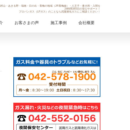
村山・あきる野・瑞穂・日の出・青梅の地域（JR青梅線）・八王子・東大和・入間を
24時間365日の安心サポート！
プロパンガス（LPガス）のことなら武陽液化ガスにご相談ください！
介
お客さまの声
施工事例
会社概要