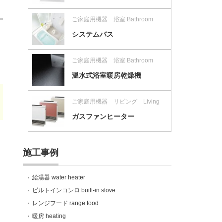
ご家庭用機器 浴室 Bathroom
システムバス
ご家庭用機器 浴室 Bathroom
温水式浴室暖房乾燥機
ご家庭用機器 リビング Living
ガスファンヒーター
施工事例
給湯器 water heater
ビルトインコンロ built-in stove
レンジフード range food
暖房 heating